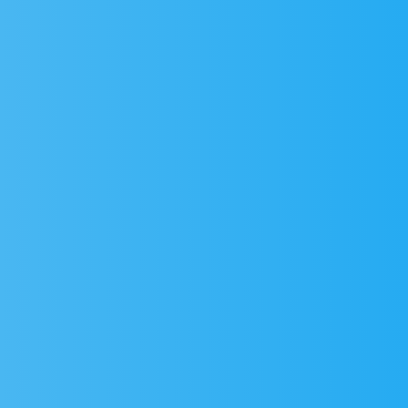
G
von 1862 e.V.
VEREIN